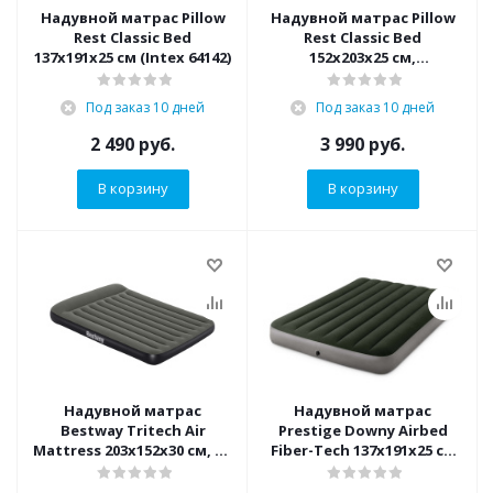
Надувной матрас Pillow
Надувной матрас Pillow
Rest Classic Bed
Rest Classic Bed
137х191х25 см (Intex 64142)
152х203х25 см,
встроенный насос (Intex
64150)
Под заказ 10 дней
Под заказ 10 дней
2 490
руб.
3 990
руб.
В корзину
В корзину
Надувной матрас
Надувной матрас
Bestway Tritech Air
Prestige Downy Airbed
Mattress 203х152х30 см, со
Fiber-Tech 137х191х25 см
встроенным насосом на
(Intex 64108)
батарейках (Bestway