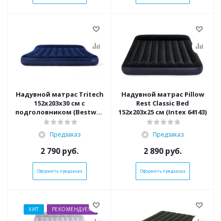
Надувной матрас Tritech
Надувной матрас Pillow
152х203х30 см с
Rest Classic Bed
подголовником (Bestway
152х203х25 см (Intex 64143)
67682 BW)
Предзаказ
Предзаказ
2 790
руб.
2 890
руб.
Оформить предзаказ
Оформить предзаказ
ХИТ
РЕКОМЕНДУЕМ