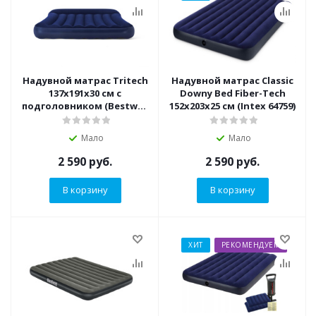
Надувной матрас Tritech
Надувной матрас Classic
137х191х30 см с
Downy Bed Fiber-Tech
подголовником (Bestway
152х203х25 см (Intex 64759)
67681 BW)
Мало
Мало
2 590
руб.
2 590
руб.
В корзину
В корзину
ХИТ
РЕКОМЕНДУЕМ