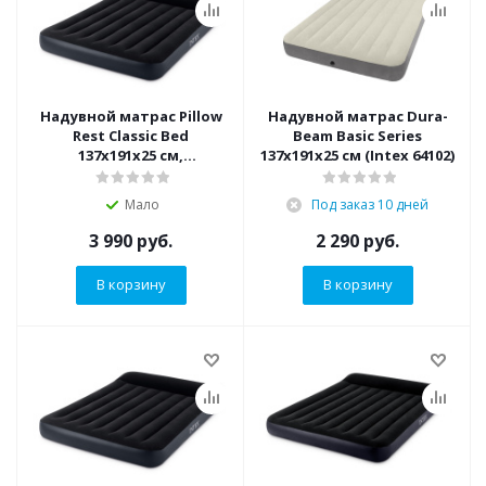
Надувной матрас Pillow
Надувной матрас Dura-
Rest Classic Bed
Beam Basic Series
137х191х25 см,
137х191х25 см (Intex 64102)
встроенный насос (Intex
64148)
Мало
Под заказ 10 дней
3 990
руб.
2 290
руб.
В корзину
В корзину