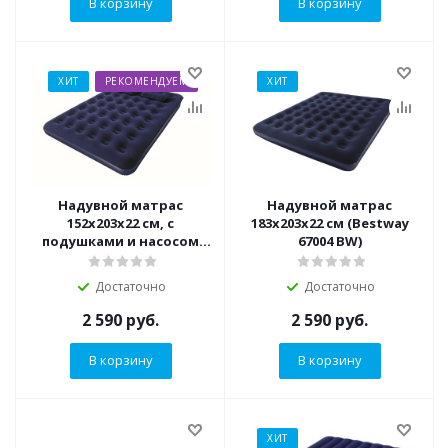
В корзину
В корзину
ХИТ
РЕКОМЕНДУЕМ
ХИТ
Надувной матрас
Надувной матрас
152х203х22 см, с
183х203х22 см (Bestway
подушками и насосом
67004 BW)
(Bestway 67374 BW)
Достаточно
Достаточно
2 590
руб.
2 590
руб.
В корзину
В корзину
ХИТ