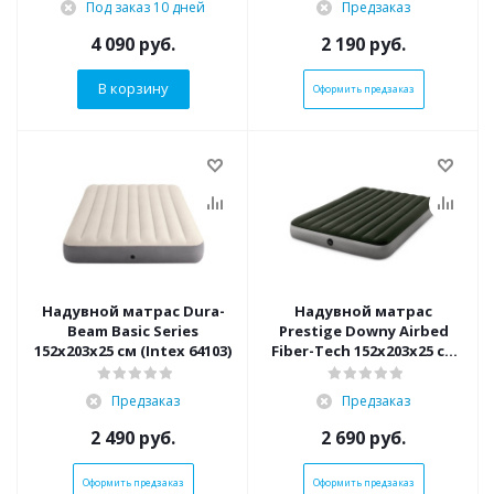
Под заказ 10 дней
Предзаказ
67930 BW)
4 090
руб.
2 190
руб.
В корзину
Оформить предзаказ
Надувной матрас Dura-
Надувной матрас
Beam Basic Series
Prestige Downy Airbed
152х203х25 см (Intex 64103)
Fiber-Tech 152х203х25 см
(Intex 64109)
Предзаказ
Предзаказ
2 490
руб.
2 690
руб.
Оформить предзаказ
Оформить предзаказ