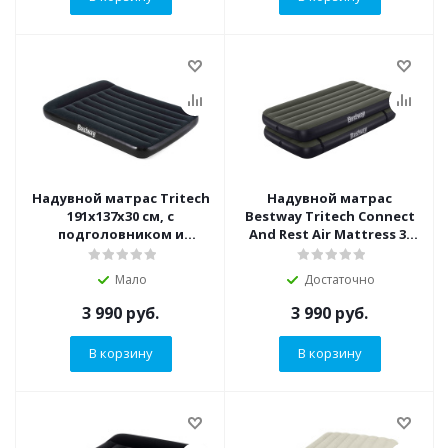
Надувной матрас Tritech
Надувной матрас
191x137x30 см, с
Bestway Tritech Connect
подголовником и
And Rest Air Mattress 3-
встроенным насосом
в-1, 188х99х25 см (Bestway
(Bestway 67462 BW)
67922 BW)
Мало
Достаточно
3 990
руб.
3 990
руб.
В корзину
В корзину