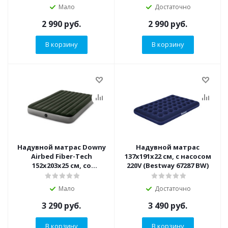
насосом (Intex 64762)
Мало
Достаточно
2 990
руб.
2 990
руб.
В корзину
В корзину
Надувной матрас Downy
Надувной матрас
Airbed Fiber-Tech
137х191х22 см, с насосом
152х203х25 см, со
220V (Bestway 67287 BW)
встроенным ножным
насосом (Intex 64763)
Мало
Достаточно
3 290
руб.
3 490
руб.
В корзину
В корзину