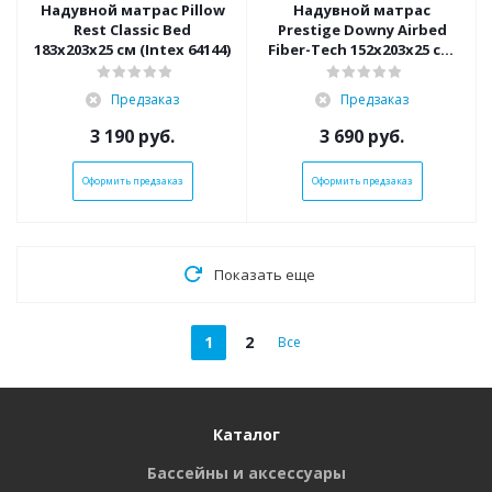
Надувной матрас Pillow
Надувной матрас
Rest Classic Bed
Prestige Downy Airbed
183х203х25 см (Intex 64144)
Fiber-Tech 152х203х25 см,
с насосом на батарейках
(Intex 64779)
Предзаказ
Предзаказ
3 190
руб.
3 690
руб.
Оформить предзаказ
Оформить предзаказ
Показать еще
1
2
Все
Каталог
Бассейны и аксессуары