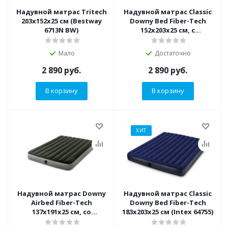
Надувной матрас Tritech
Надувной матрас Classic
203x152x25 см (Bestway
Downy Bed Fiber-Tech
6713N BW)
152х203х25 см, с
подушками и насосом
(Intex 64765)
Мало
Достаточно
2 890
руб.
2 890
руб.
В корзину
В корзину
ХИТ
Надувной матрас Downy
Надувной матрас Classic
Airbed Fiber-Tech
Downy Bed Fiber-Tech
137х191х25 см, со
183х203х25 см (Intex 64755)
встроенным ножным