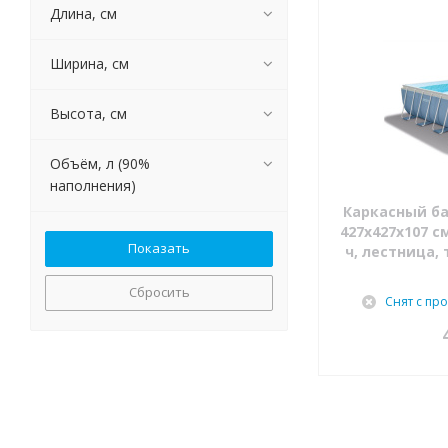
Длина, см
Ширина, см
Высота, см
Объём, л (90%
наполнения)
Каркасный ба
427х427х107 с
ч, лестница, 
Сбросить
Снят с пр