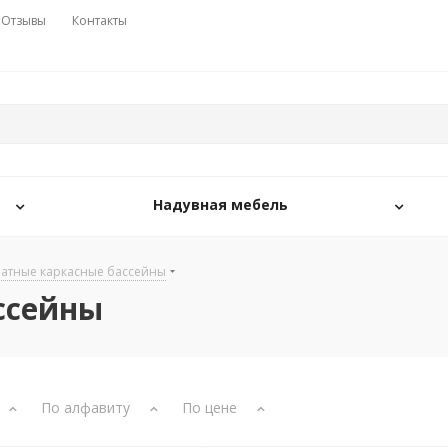
Отзывы
Контакты
Надувная мебель
ратные каркасные бассейны
ссейны
По алфавиту
По цене