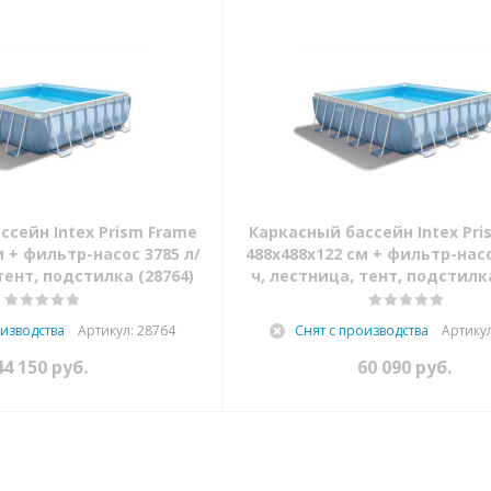
ссейн Intex Prism Frame
Каркасный бассейн Intex Pri
м + фильтр-насос 3785 л/
488х488х122 см + фильтр-насо
тент, подстилка (28764)
ч, лестница, тент, подстилка
оизводства
Артикул: 28764
Снят с производства
Артикул
44 150
руб.
60 090
руб.