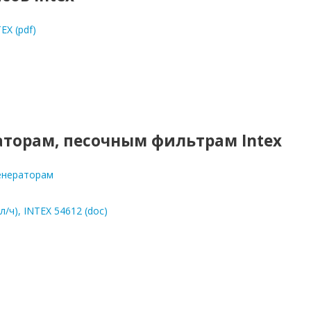
EX (pdf)
аторам, песочным фильтрам Intex
генераторам
/ч), INTEX 54612 (doc)