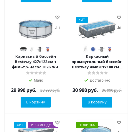
ХИТ
Каркасный бассейн
Каркасный
Bestway 427х122 см +
прямоугольный бассейн
фильтр-насос 3028 л/ч,
Bestway 404х201х100 см +
тент, лестница (5612X)
лестница, фильтр-насос
2006 л/ч (56441 BW)
Мало
Достаточно
29 990
руб.
30 990
руб.
38 990
руб.
36 990
руб.
В корзину
В корзину
ХИТ
РЕКОМЕНДУЕМ
НОВИНКА