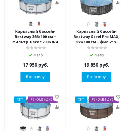
Каркасный бассейн
Каркасный бассейн
Bestway 366х100 см +
Bestway Steel Pro MAX,
фильтр-насос 2006 л/ч
366х100 см + фильтр-
(56260 BW)
насос 2006 л/ч, лестница
(5614X)
Мало
Мало
17 950
руб.
19 850
руб.
В корзину
В корзину
ХИТ
РЕКОМЕНДУЕМ
ХИТ
РЕКОМЕНДУЕМ