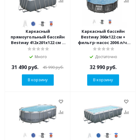
Каркасный
Каркасный бассейн
прямоугольный бассейн
Bestway 366х122 см +
Bestway 412х201х122 см +
фильтр-насос 2006 л/ч,
фильтр-насос 2006 л/ч,
лестница (561PZ BW)
лестница (56456 BW)
Много
Достаточно
31 490
руб.
32 990
руб.
45 990
руб.
В корзину
В корзину