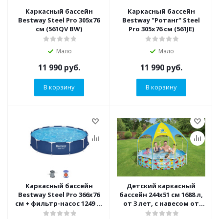
Каркасный бассейн
Каркасный бассейн
Bestway Steel Pro 305х76
Bestway "Ротанг" Steel
см (561QV BW)
Pro 305х76 см (561JE)
Мало
Мало
11 990
руб.
11 990
руб.
В корзину
В корзину
Каркасный бассейн
Детский каркасный
Bestway Steel Pro 366х76
бассейн 244х51 см 1688 л,
см + фильтр-насос 1249 л/
от 3 лет, с навесом от
ч (56681 BW)
солнца (Bestway 56432