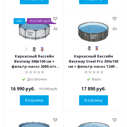
ХИТ
РЕКОМЕНДУЕМ
Каркасный бассейн
Каркасный бассейн
Bestway 366х100 см +
Bestway Steel Pro 305х100
фильтр-насос 2006 л/ч,
см + фильтр-насос 1249 л/
лестница (56418 BW)
ч (561PY BW)
Достаточно
Мало
16 990
руб.
17 890
руб.
19 290
руб.
В корзину
В корзину