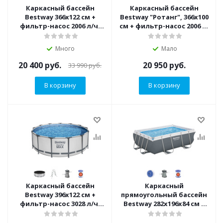
Каркасный бассейн
Каркасный бассейн
Bestway 366х122 см +
Bestway "Ротанг", 366х100
фильтр-насос 2006 л/ч,
см + фильтр-насос 2006 л/
тент, лестница (56420
ч, лестница (56709)
BW)
Много
Мало
20 400
руб.
20 950
руб.
33 990
руб.
В корзину
В корзину
Каркасный бассейн
Каркасный
Bestway 396х122 см +
прямоугольный бассейн
фильтр-насос 3028 л/ч,
Bestway 282х196х84 см +
тент, лестница (5618W
фильтр-насос 1249 л/ч
BW)
(56629 BW)