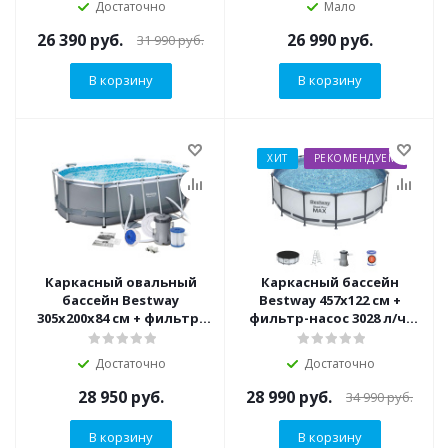
Достаточно
Мало
26 390
руб.
26 990
руб.
31 990
руб.
В корзину
В корзину
ХИТ
РЕКОМЕНДУЕМ
Каркасный овальный
Каркасный бассейн
бассейн Bestway
Bestway 457х122 см +
305х200х84 см + фильтр-
фильтр-насос 3028 л/ч,
насос 1249 л/ч (5614A BW)
тент, лестница (56438
BW)
Достаточно
Достаточно
28 950
руб.
28 990
руб.
34 990
руб.
В корзину
В корзину