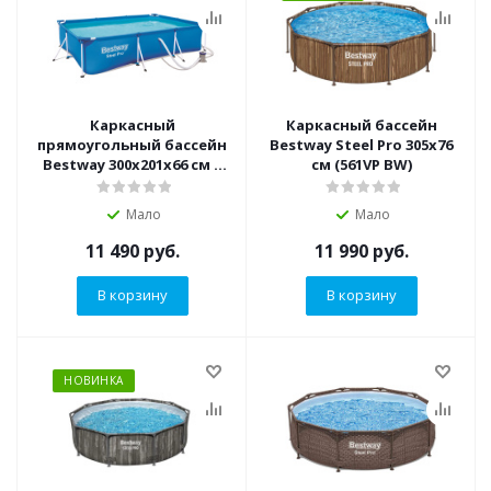
Каркасный
Каркасный бассейн
прямоугольный бассейн
Bestway Steel Pro 305х76
Bestway 300х201х66 см +
см (561VP BW)
фильтр-насос 1249 л/ч
(56411 BW)
Мало
Мало
11 490
руб.
11 990
руб.
В корзину
В корзину
НОВИНКА