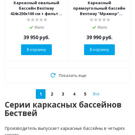
Каркасный овальный
Каркасный
бассейн Bestway
прямоугольный бассейн
424х250х100 см + фильтр-
Bestway "Мрамор"
насос 2006 л/ч, лестница
404х201х100 см +
(56620 BW)
лестница, фильтр-насос
Мало
Мало
2006 л/ч (56721 BW)
39 950
руб.
39 990
руб.
В корзину
В корзину
Показать еще
1
2
3
4
5
Все
Серии каркасных бассейнов
Бествей
Производитель выпускает каркасные бассейны в четырёх
сериях: