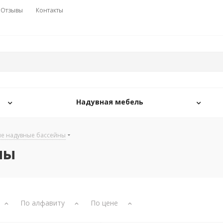
Отзывы
Контакты
Надувная мебель
ые надувные бассейны
ны
По алфавиту
По цене