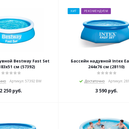
ХИТ
РЕКОМЕНДУЕМ
увной Bestway Fast Set
Бассейн надувной Intex Ea
183х51 см (57392)
244х76 см (28110)
чно
Артикул: 57392 BW
Достаточно
Артикул: 28
2 250
руб.
3 590
руб.