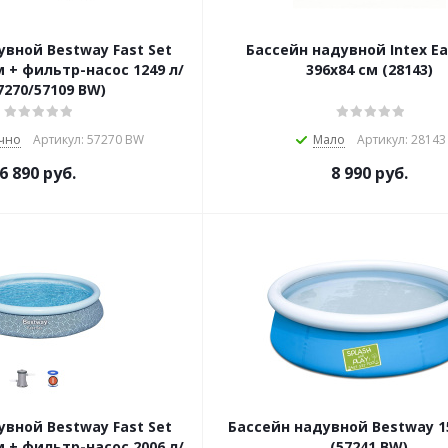
увной Bestway Fast Set
Бассейн надувной Intex Ea
м + фильтр-насос 1249 л/
396х84 см (28143)
7270/57109 BW)
чно
Артикул: 57270 BW
Мало
Артикул: 28143
6 890
руб.
8 990
руб.
увной Bestway Fast Set
Бассейн надувной Bestway 1
м + фильтр-насос 2006 л/
(57241 BW)