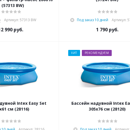
 (57313 BW)
о
Артикул: 57313 BW
Под заказ 10 дней
Артикул: 
12 990
руб.
1 790
руб.
ХИТ
РЕКОМЕНДУЕМ
дувной Intex Easy Set
Бассейн надувной Intex Ea
х61 см (28116)
305х76 см (28120)
з 10 дней
Артикул: 28116
Под заказ 10 дней
Артикул: