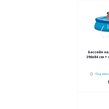
Бассейн на
396х84 см +
Под зака