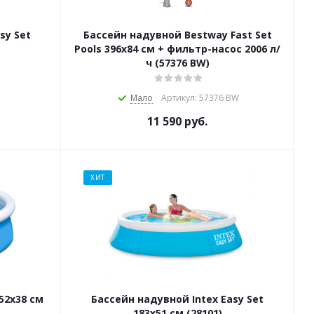
sy Set
Бассейн надувной Bestway Fast Set
Pools 396х84 см + фильтр-насос 2006 л/
ч (57376 BW)
Мало
Артикул: 57376 BW
11 590
руб.
ХИТ
52х38 см
Бассейн надувной Intex Easy Set
183х51 см (28101)