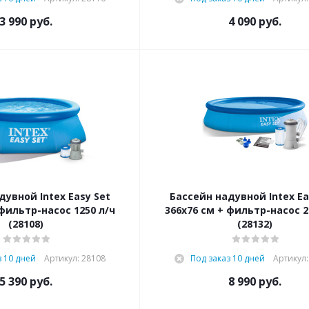
3 990
руб.
4 090
руб.
дувной Intex Easy Set
Бассейн надувной Intex Ea
 фильтр-насос 1250 л/ч
366х76 см + фильтр-насос 2
(28108)
(28132)
з 10 дней
Артикул: 28108
Под заказ 10 дней
Артикул:
5 390
руб.
8 990
руб.