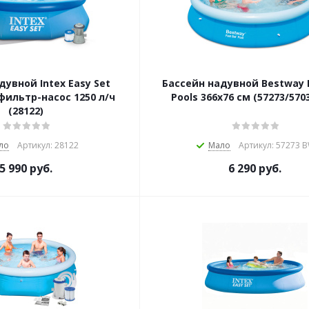
дувной Intex Easy Set
Бассейн надувной Bestway F
 фильтр-насос 1250 л/ч
Pools 366х76 см (57273/570
(28122)
ло
Артикул: 28122
Мало
Артикул: 57273 
5 990
руб.
6 290
руб.