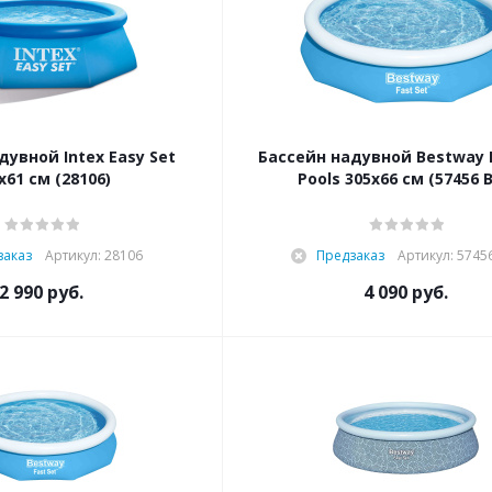
дувной Intex Easy Set
Бассейн надувной Bestway F
х61 см (28106)
Pools 305х66 см (57456 
заказ
Артикул: 28106
Предзаказ
Артикул: 5745
2 990
руб.
4 090
руб.