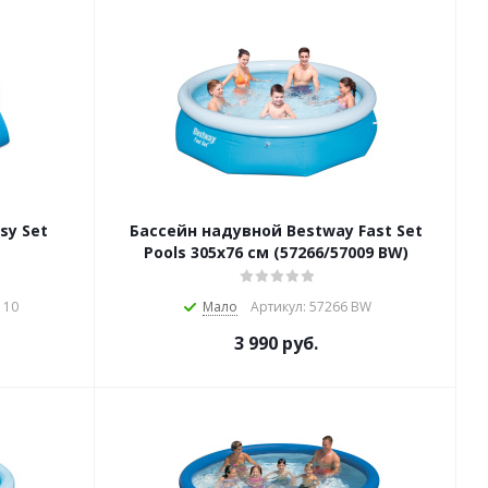
sy Set
Бассейн надувной Bestway Fast Set
Pools 305х76 см (57266/57009 BW)
110
Мало
Артикул: 57266 BW
3 990
руб.