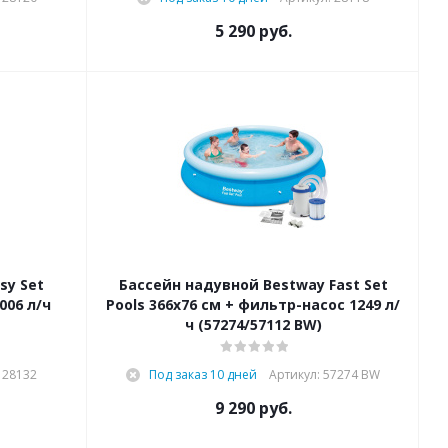
5 290
руб.
sy Set
Бассейн надувной Bestway Fast Set
006 л/ч
Pools 366х76 см + фильтр-насос 1249 л/
ч (57274/57112 BW)
 28132
Под заказ 10 дней
Артикул: 57274 BW
9 290
руб.