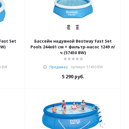
ast Set
Бассейн надувной Bestway Fast Set
BW)
Pools 244х61 см + фильтр-насос 1249 л/
ч (57450 BW)
6 BW
Предзаказ
Артикул: 57450 BW
5 290
руб.