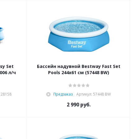
sy Set
Бассейн надувной Bestway Fast Set
006 л/ч
Pools 244х61 см (57448 BW)
 28158
Предзаказ
Артикул: 57448 BW
2 990
руб.