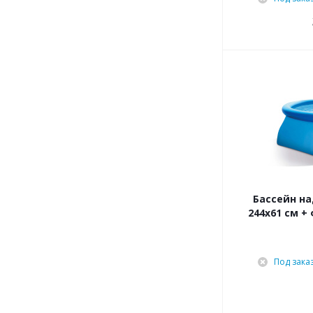
Бассейн на
244х61 см +
Под зака