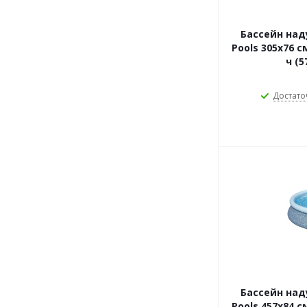
Бассейн над
Pools 305х76 с
ч (5
Достато
Бассейн над
Pools 457х84 с