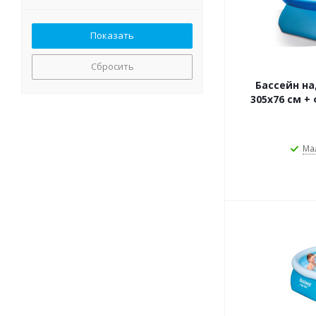
Сбросить
Бассейн на
305х76 см +
Ма