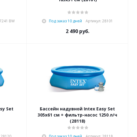
57241 BW
Под заказ 10 дней
Артикул: 28101
2 490
руб.
sy Set
Бассейн надувной Intex Easy Set
305х61 см + фильтр-насос 1250 л/ч
(28118)
 28120
Под заказ 10 дней
Артикул: 28118