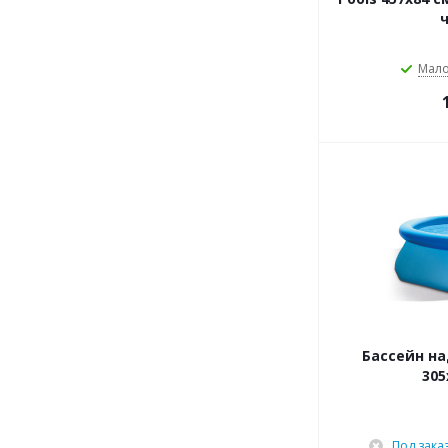
ч
Мал
Бассейн на
305
Под зака