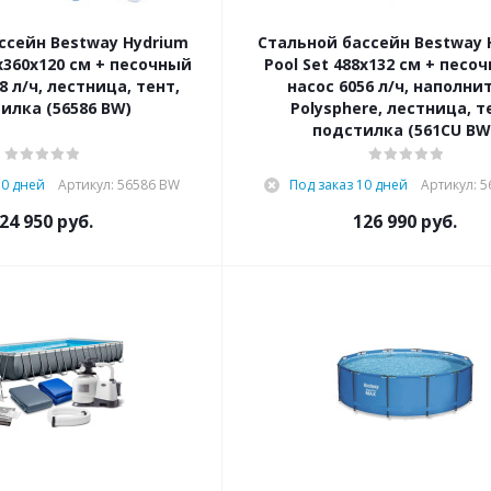
ссейн Bestway Hydrium
Стальной бассейн Bestway 
0х360х120 см + песочный
Pool Set 488х132 см + песо
8 л/ч, лестница, тент,
насос 6056 л/ч, наполни
илка (56586 BW)
Polysphere, лестница, т
подстилка (561CU BW
10 дней
Артикул: 56586 BW
Под заказ 10 дней
Артикул: 
24 950
руб.
126 990
руб.