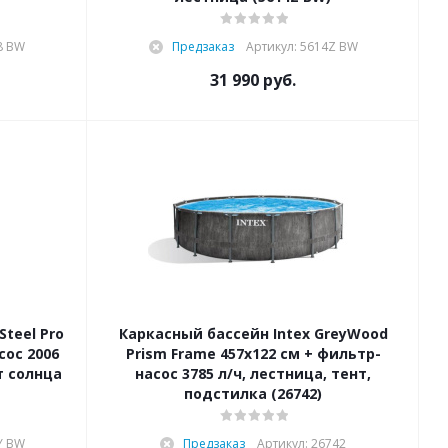
8 BW
Предзаказ
Артикул: 5614Z BW
31 990
руб.
teel Pro
Каркасный бассейн Intex GreyWood
сос 2006
Prism Frame 457x122 см + фильтр-
т солнца
насос 3785 л/ч, лестница, тент,
подстилка (26742)
Y BW
Предзаказ
Артикул: 26742