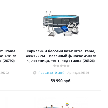
sm Frame
Каркасный бассейн Intex Ultra Frame,
с 3785 л/
488х122 см + песочный ф/насос 4500 л/
 (26792)
ч, лестница, тент, подстилка (26326)
 26792
Под заказ 10 дней
Артикул: 26326
59 990
руб.