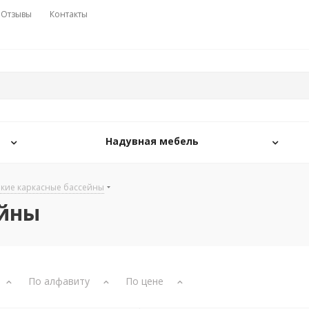
Отзывы
Контакты
Надувная мебель
окие каркасные бассейны
ейны
По алфавиту
По цене