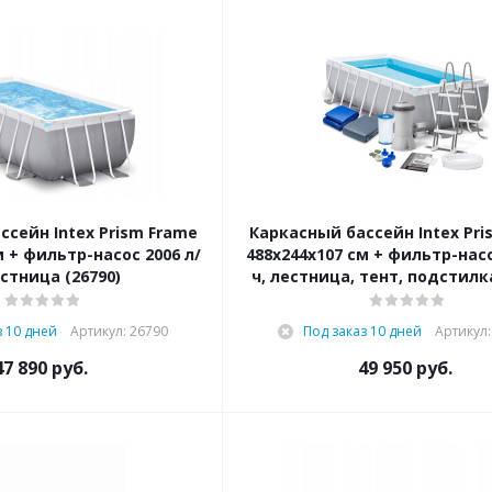
ссейн Intex Prism Frame
Каркасный бассейн Intex Pri
м + фильтр-насос 2006 л/
488х244х107 см + фильтр-насо
естница (26790)
ч, лестница, тент, подстилка
з 10 дней
Артикул: 26790
Под заказ 10 дней
Артикул:
47 890
руб.
49 950
руб.