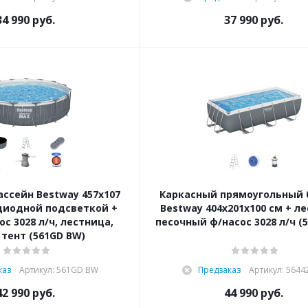
34 990
руб.
37 990
руб.
ссейн Bestway 457х107
Каркасный прямоугольный 
диодной подсветкой +
Bestway 404х201х100 см + л
с 3028 л/ч, лестница,
песочный ф/насос 3028 л/ч (
 тент (561GD BW)
каз
Артикул: 561GD BW
Предзаказ
Артикул: 5644
42 990
руб.
44 990
руб.