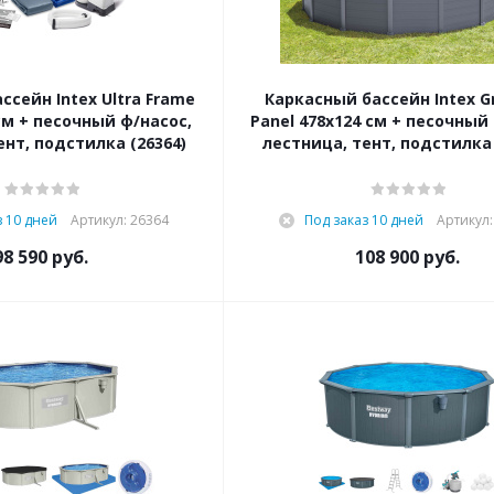
ссейн Intex Ultra Frame
Каркасный бассейн Intex G
см + песочный ф/насос,
Panel 478х124 см + песочный
ент, подстилка (26364)
лестница, тент, подстилка 
з 10 дней
Артикул: 26364
Под заказ 10 дней
Артикул:
98 590
руб.
108 900
руб.