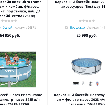
ссейн Intex Ultra Frame
Каркасный бассейн 366х122 
 см + комбин. ф/насос,
аксессуаров (Bestway 14
нт, подстилка, наб. д/
олейб. сетка (26378)
з 10 дней
Артикул: 26378
Предзаказ
Артикул: 14
64 950
руб.
25 990
руб.
ссейн Intex Prism Frame
Каркасный бассейн Bestway
 фильтр-насос 3785 л/ч,
см + фильтр-насос 3028 л/ч
ца (26718/28726)
лестница (56488 BW)