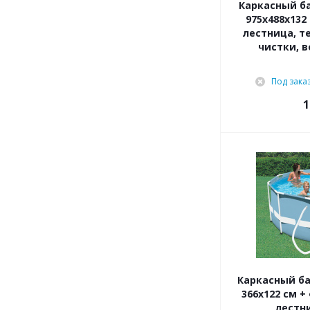
Каркасный ба
975x488x132
лестница, те
чистки, в
Под зака
1
Каркасный ба
366x122 см +
лестни