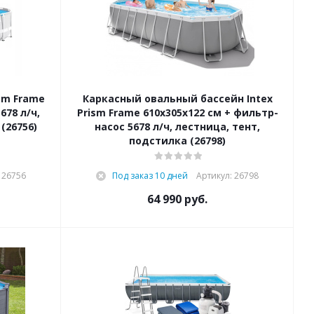
sm Frame
Каркасный овальный бассейн Intex
678 л/ч,
Prism Frame 610х305х122 см + фильтр-
(26756)
насос 5678 л/ч, лестница, тент,
подстилка (26798)
 26756
Под заказ 10 дней
Артикул: 26798
64 990
руб.