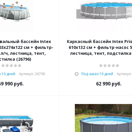
вальный бассейн Intex
Каркасный бассейн Intex Pri
03х274х122 см + фильтр-
610x132 см + фильтр-насос 5
 л/ч, лестница, тент,
лестница, тент, подстилка 
стилка (26796)
з 10 дней
Артикул: 26796
Под заказ 10 дней
Артикул:
59 990
руб.
62 990
руб.