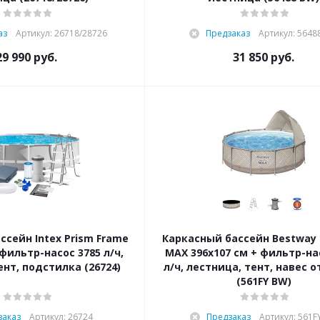
аз
Артикул: 26718/28726
Предзаказ
Артикул: 5648
29 990
руб.
31 850
руб.
ссейн Intex Prism Frame
Каркасный бассейн Bestway S
 фильтр-насос 3785 л/ч,
MAX 396х107 см + фильтр-на
ент, подстилка (26724)
л/ч, лестница, тент, навес о
(561FY BW)
заказ
Артикул: 26724
Предзаказ
Артикул: 561F