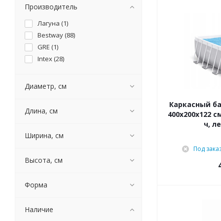
Производитель
Лагуна (
1
)
Bestway (
88
)
GRE (
1
)
Intex (
28
)
Диаметр, см
Каркасный ба
Длина, см
400х200х122 с
ч, л
Ширина, см
Под зака
Высота, см
Форма
Наличие