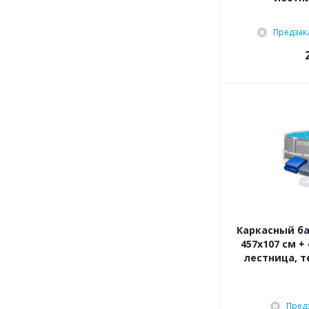
Предзак
Каркасный ба
457x107 см +
лестница, т
Пред