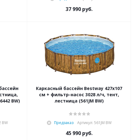
37 990
руб.
бассейн
Каркасный бассейн Bestway 427х107
естница,
см + фильтр-насос 3028 л/ч, тент,
56442 BW)
лестница (561JM BW)
2 BW
Предзаказ
Артикул: 561JM BW
45 990
руб.