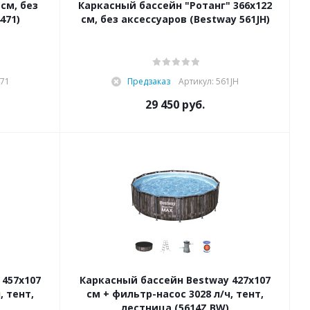
см, без
Каркасный бассейн "Ротанг" 366х122
471)
см, без аксессуаров (Bestway 561JH)
471
Предзаказ
Артикул: 561JH
29 450
руб.
 457х107
Каркасный бассейн Bestway 427х107
, тент,
см + фильтр-насос 3028 л/ч, тент,
лестница (5614Z BW)