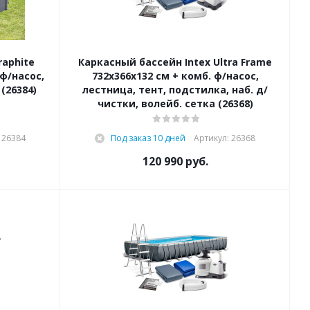
raphite
Каркасный бассейн Intex Ultra Frame
 ф/насос,
732x366x132 см + комб. ф/насос,
(26384)
лестница, тент, подстилка, наб. д/
чистки, волейб. сетка (26368)
 26384
Под заказ 10 дней
Артикул: 26368
120 990
руб.