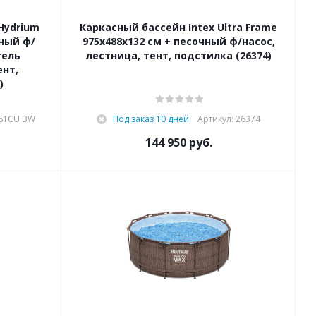
Hydrium
Каркасный бассейн Intex Ultra Frame
чный ф/
975x488x132 см + песочный ф/насос,
тель
лестница, тент, подстилка (26374)
ент,
)
561CU BW
Под заказ 10 дней
Артикул: 26374
144 950
руб.