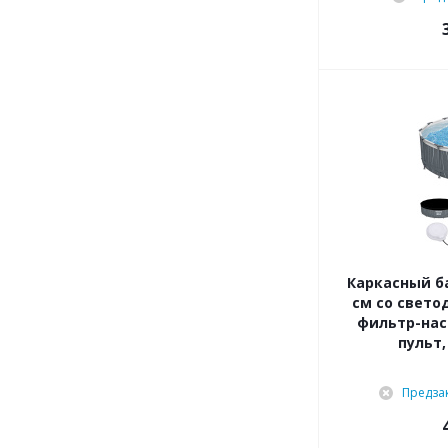
Каркасный ба
см со свето
фильтр-насо
пульт,
Предза