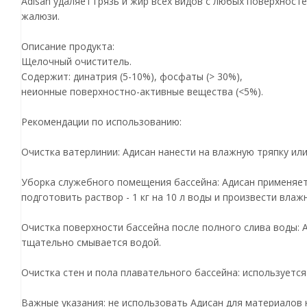
Adisan удаляет грязь и жир всех видов с любых поверхнос
жалюзи.
Описание продукта:
Щелочный очиститель.
Содержит: динатрия (5-10%), фосфаты (> 30%),
неионные поверхностно-активные вещества (<5%).
Рекомендации по использованию:
Очистка ватерлинии: Адисан нанести на влажную тряпку или
Уборка служебного помещения бассейна: Адисан применяет
подготовить раствор - 1 кг на 10 л воды и произвести влаж
Очистка поверхности бассейна после полного слива воды: 
тщательно смывается водой.
Очистка стен и пола плавательного бассейна: используется
Важные указания: не использовать Адисан для материалов