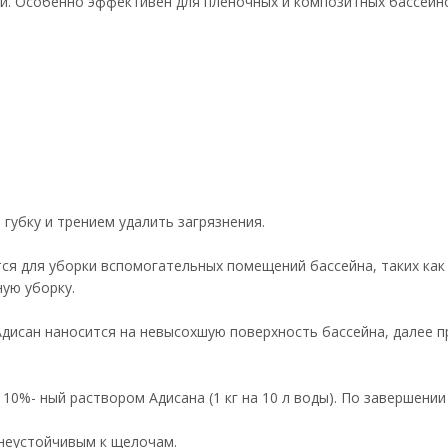
тей. Особенно эффективен для пленочных и композитных бассейно
 губку и трением удалить загрязнения.
ся для уборки вспомогательных помещений бассейна, таких как
ную уборку.
Адисан наносится на невысохшую поверхность бассейна, далее п
 10%- ный раствором Адисана (1 кг на 10 л воды). По завершени
 неустойчивым к щелочам.