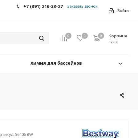
+7 (391) 216-33-27
Заказать звонок
Войти
Корзина
0
0
0
0
пуста
Химия для бассейнов
ртикул:
56406 BW