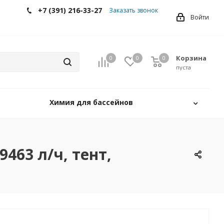
+7 (391) 216-33-27
Заказать звонок
Войти
Корзина
0
0
0
0
пуста
Химия для бассейнов
463 л/ч, тент,