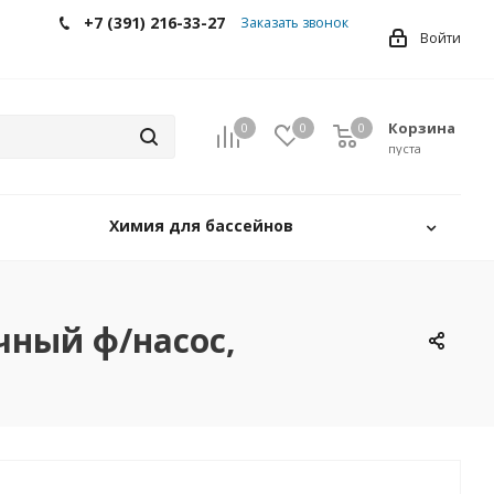
+7 (391) 216-33-27
Заказать звонок
Войти
Корзина
0
0
0
0
пуста
Химия для бассейнов
очный ф/насос,