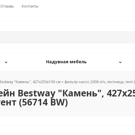
Отзывы
Контакты
Надувная мебель
stway "Камень", 427х250х100 см + фильтр-насос 2006 л/ч, лестница, тент 
йн Bestway "Камень", 427х25
тент (56714 BW)