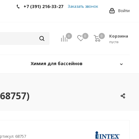
+7 (391) 216-33-27
Заказать звонок
Войти
Корзина
0
0
0
0
пуста
Химия для бассейнов
68757)
ртикул:
68757