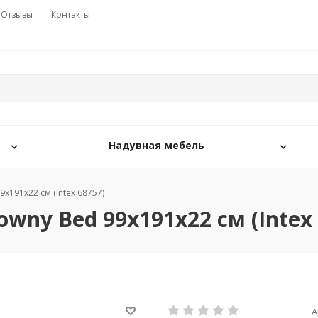
Отзывы
Контакты
Надувная мебель
х191х22 см (Intex 68757)
wny Bed 99х191х22 см (Intex 
А