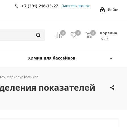
+7 (391) 216-33-27
Заказать звонок
Войти
Корзина
0
0
0
0
пуста
Химия для бассейнов
 М25, Маркопул Кэмиклс
ределения показателей