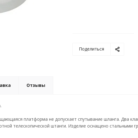
Поделиться
тавка
Отзывы
.
ающаяся платформа не допускает спутывание шланга. Два клап
ртной телескопической штанги. Изделие оснащено стальными г