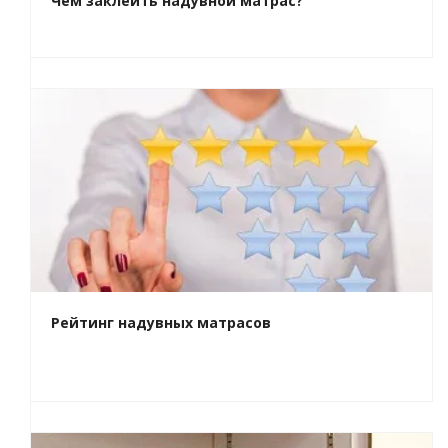
Чем заклеить надувной матрас?
Рейтинг надувных матрасов