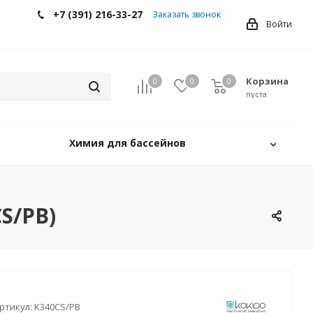
+7 (391) 216-33-27
Заказать звонок
Войти
Корзина
0
0
0
0
пуста
Химия для бассейнов
S/PB)
ртикул:
K340CS/PB