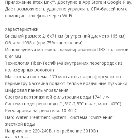
Приложение Intex Link™. Доступно в App Store и Google Play.
Даёт возможность удалённо управлять СПА-бассейном с
помощью телефона через Wi-Fi.
Характеристики:
Внешний размер: 216x71 см (внутренний диаметр 165 см)
Объем: 1098 л (при 75% заполнении)
Используемый материал: ламинированный ПВХ толщиной
0,84 мм
Технология Fiber-Tech® (48 внутренних перегородок из
полиэфирных волокон)
Массажная система: 170 массажных аэро-форсунок по
периметру бассейна подают тёплые воздушные пузырьки
Цифровая панель управления
Система картриджной фильтрации воды 1741 л/ч
Система подогрева воды (1,5°С-2,5°С в час, макс. 40°С)
Регулировка нагревателя: 10-40°С
Hard Water Treatment System - система "смягчения"
жёсткой воды
Напряжение 220-240В, потребление 3010Вт
Вес: 51,3 кг