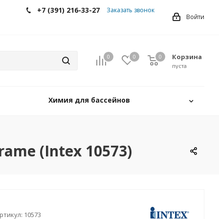
+7 (391) 216-33-27
Заказать звонок
Войти
Корзина
0
0
0
0
пуста
Химия для бассейнов
ame (Intex 10573)
ртикул:
10573