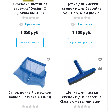
Скребок "Чистящая
Щетка для чистки
варежка" Design-O
стенок и дна бассейна
(Kokido K605DIS)
Evolution, 48 см (Kokido
K304CB/PB)
Предзаказ
Предзаказ
1 050
руб.
1 100
руб.
Оформить предзаказ
Оформить предзаказ
Сачок донный с мешком
Щетка для чистки
Kokido Classic (K963BU/B)
стенок и дна бассейна
Classic с металлическим
ворсом, 25 см (Kokido
K024CB)