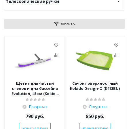
Телескопические ручки
Фильтр
Щетка для чистки
Сачок поверхностный
стенок и дна бассейна
Kokido Design-O (K413BU)
Evolution, 45 см (Kokido
K903CB/PB)
Предзаказ
Предзаказ
790
руб.
850
руб.
Оформить предзаказ
Оформить предзаказ