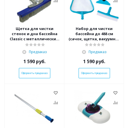
Щетка для чистки
Набор для чистки
стенок и дна бассейна
бассейна до 488 см
Classic с металлическим
(сачок, щетка, вакуумная
ворсом, 25 см (Kokido
насадка с мешком) (Intex
K316CB)
29056)
Предзаказ
Предзаказ
1 590
руб.
1 590
руб.
Оформить предзаказ
Оформить предзаказ