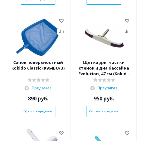
Сачок поверхностный
Щетка для чистки
Kokido Classic (K964BU/B)
стенок и дна бассейна
Evolution, 47 см (Kokido
K390BU/PB)
Предзаказ
Предзаказ
890
руб.
950
руб.
Оформить предзаказ
Оформить предзаказ