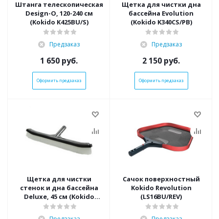
Штанга телескопическая
Щетка для чистки дна
Design-O, 120-240 см
бассейна Evolution
(Kokido K425BU/S)
(Kokido K340CS/PB)
Предзаказ
Предзаказ
1 650
руб.
2 150
руб.
Оформить предзаказ
Оформить предзаказ
Щетка для чистки
Сачок поверхностный
стенок и дна бассейна
Kokido Revolution
Deluxe, 45 см (Kokido
(LS16BU/REV)
K494CB/NY/PRE)
Предзаказ
Предзаказ