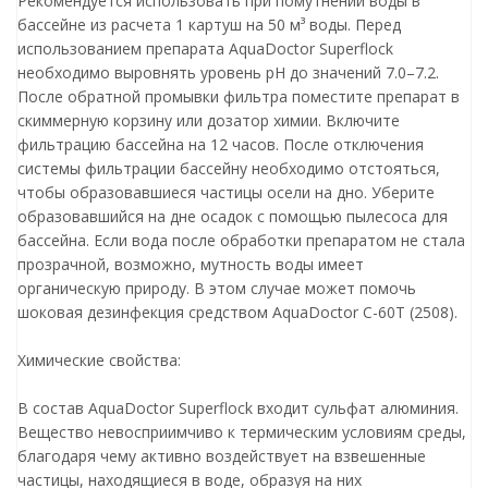
Рекомендуется использовать при помутнении воды в
бассейне из расчета 1 картуш на 50 м³ воды. Перед
использованием препарата AquaDoctor Superflock
необходимо выровнять уровень pH до значений 7.0–7.2.
После обратной промывки фильтра поместите препарат в
скиммерную корзину или дозатор химии. Включите
фильтрацию бассейна на 12 часов. После отключения
системы фильтрации бассейну необходимо отстояться,
чтобы образовавшиеся частицы осели на дно. Уберите
образовавшийся на дне осадок с помощью пылесоса для
бассейна. Если вода после обработки препаратом не стала
прозрачной, возможно, мутность воды имеет
органическую природу. В этом случае может помочь
шоковая дезинфекция средством AquaDoctor C-60T (2508).
Химические свойства:
В состав AquaDoctor Superflock входит сульфат алюминия.
Вещество невосприимчиво к термическим условиям среды,
благодаря чему активно воздействует на взвешенные
частицы, находящиеся в воде, образуя на них